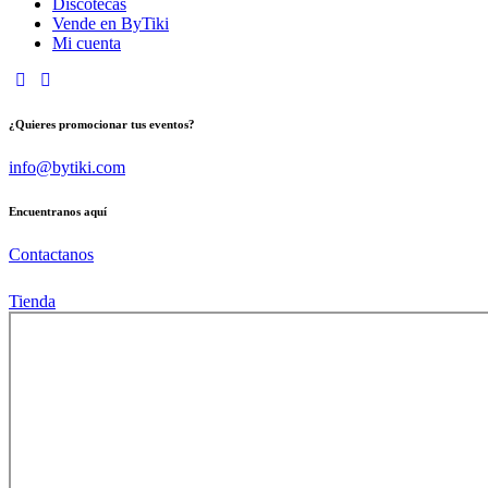
Discotecas
Vende en ByTiki
Mi cuenta
instagram
tik-
tok
¿Quieres promocionar tus eventos?
info@bytiki.com
Encuentranos aquí
Contactanos
Tienda