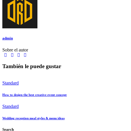
admin
Sobre el autor
facebook-
twitter-
dribble-
instagram
1
x
new
También le puede gustar
Standard
How to design the best creative event concept
Standard
Wedding reception meal styles & menu ideas
Search