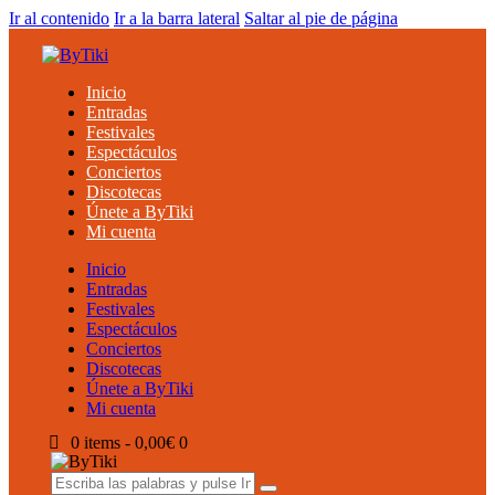
Ir al contenido
Ir a la barra lateral
Saltar al pie de página
Inicio
Entradas
Festivales
Espectáculos
Conciertos
Discotecas
Únete a ByTiki
Mi cuenta
Inicio
Entradas
Festivales
Espectáculos
Conciertos
Discotecas
Únete a ByTiki
Mi cuenta
0 items
-
0,00€
0