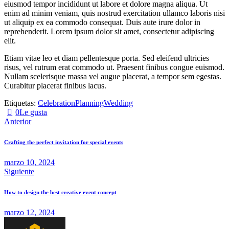
eiusmod tempor incididunt ut labore et dolore magna aliqua. Ut
enim ad minim veniam, quis nostrud exercitation ullamco laboris nisi
ut aliquip ex ea commodo consequat. Duis aute irure dolor in
reprehenderit. Lorem ipsum dolor sit amet, consectetur adipiscing
elit.
Etiam vitae leo et diam pellentesque porta. Sed eleifend ultricies
risus, vel rutrum erat commodo ut. Praesent finibus congue euismod.
Nullam scelerisque massa vel augue placerat, a tempor sem egestas.
Curabitur placerat finibus lacus.
Etiquetas:
Celebration
Planning
Wedding
0
Le gusta
Navegación
Anterior
de
Crafting the perfect invitation for special events
entradas
marzo 10, 2024
Siguiente
How to design the best creative event concept
marzo 12, 2024