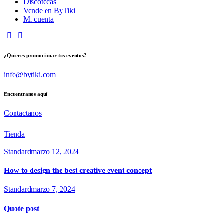
Discotecas
Vende en ByTiki
Mi cuenta
instagram
tik-
tok
¿Quieres promocionar tus eventos?
info@bytiki.com
Encuentranos aquí
Contactanos
Tienda
Standard
marzo 12, 2024
How to design the best creative event concept
Standard
marzo 7, 2024
Quote post