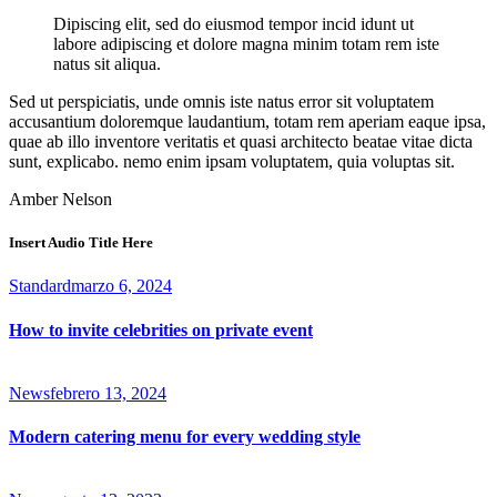
Dipiscing elit, sed do eiusmod tempor incid idunt ut
labore adipiscing et dolore magna minim totam rem iste
natus sit aliqua.
Sed ut perspiciatis, unde omnis iste natus error sit voluptatem
accusantium doloremque laudantium, totam rem aperiam eaque ipsa,
quae ab illo inventore veritatis et quasi architecto beatae vitae dicta
sunt, explicabo. nemo enim ipsam voluptatem, quia voluptas sit.
Amber Nelson
Insert Audio Title Here
Standard
marzo 6, 2024
How to invite celebrities on private event
News
febrero 13, 2024
Modern catering menu for every wedding style