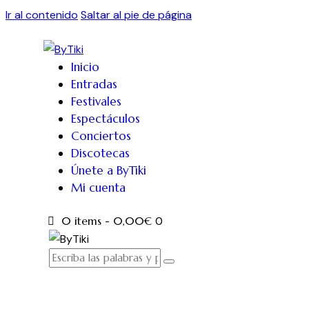
Ir al contenido
Saltar al pie de página
Inicio
Entradas
Festivales
Espectáculos
Conciertos
Discotecas
Únete a ByTiki
Mi cuenta
0 items
-
0,00€
0