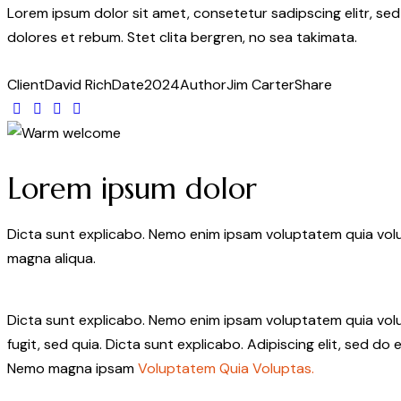
Lorem ipsum dolor sit amet, consetetur sadipscing elitr, s
dolores et rebum. Stet clita bergren, no sea takimata.
Client
David Rich
Date
2024
Author
Jim Carter
Share
Twitter
Facebook
Share-
Copy
email
URL
to
Lorem ipsum dolor
clipboard
Dicta sunt explicabo. Nemo enim ipsam voluptatem quia volup
magna aliqua.
Dicta sunt explicabo. Nemo enim ipsam voluptatem quia volup
fugit, sed quia. Dicta sunt explicabo. Adipiscing elit, sed 
Nemo magna ipsam
Voluptatem Quia Voluptas.