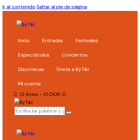
Ir al contenido
Saltar al pie de página
Inicio
Entradas
Festivales
Espectáculos
Conciertos
Discotecas
Únete a ByTiki
Mi cuenta
0 items
-
0,00€
0