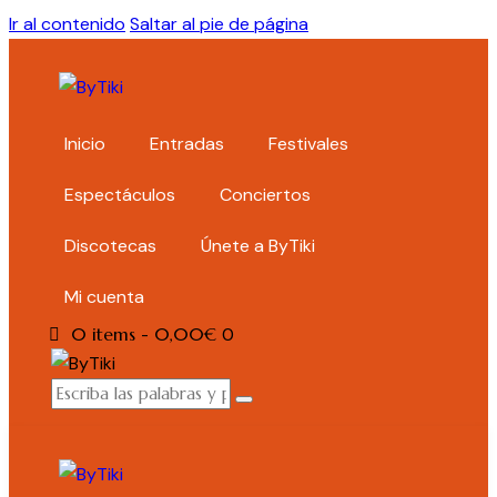
Ir al contenido
Saltar al pie de página
Inicio
Entradas
Festivales
Espectáculos
Conciertos
Discotecas
Únete a ByTiki
Mi cuenta
0 items
-
0,00€
0