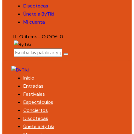
Discotecas
Únete a ByTiki
Mi cuenta
0 items
-
0,00€
0
Inicio
Entradas
Festivales
Espectáculos
Conciertos
Discotecas
Únete a ByTiki