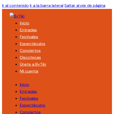
Ir al contenido
Ir a la barra lateral
Saltar al pie de página
Inicio
Entradas
Festivales
Espectáculos
Conciertos
Discotecas
Únete a ByTiki
Mi cuenta
Inicio
Entradas
Festivales
Espectáculos
Conciertos