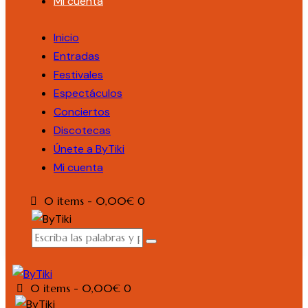
Mi cuenta
Inicio
Entradas
Festivales
Espectáculos
Conciertos
Discotecas
Únete a ByTiki
Mi cuenta
0 items
-
0,00€
0
0 items
-
0,00€
0