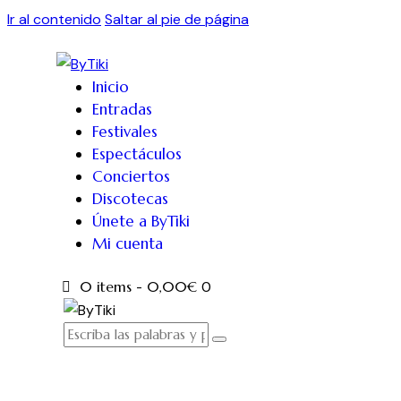
Ir al contenido
Saltar al pie de página
Inicio
Entradas
Festivales
Espectáculos
Conciertos
Discotecas
Únete a ByTiki
Mi cuenta
0 items
-
0,00€
0