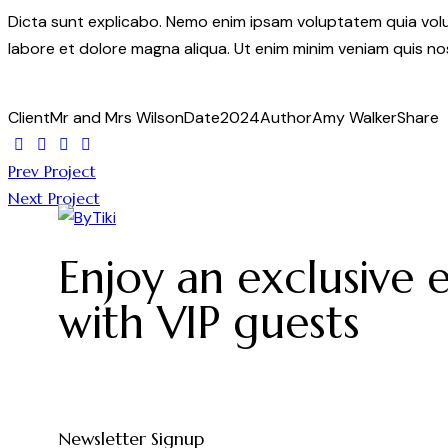
Dicta sunt explicabo. Nemo enim ipsam voluptatem quia volupt
labore et dolore magna aliqua. Ut enim minim veniam quis n
Client
Mr and Mrs Wilson
Date
2024
Author
Amy Walker
Share
Twitter
Facebook
Share-
Copy
Navegación
email
URL
Prev Project
to
Next Project
de
clipboard
entradas
Enjoy an exclusive 
with VIP guests
Newsletter Signup