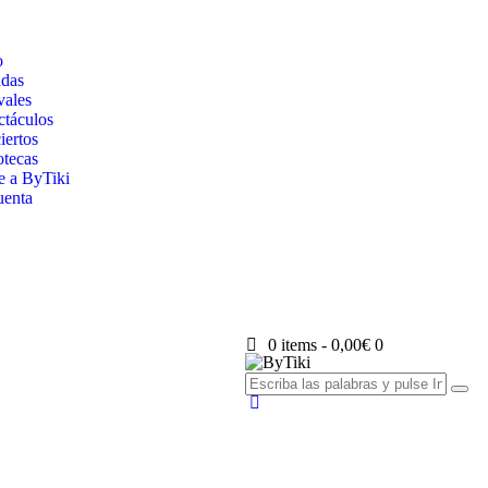
o
adas
vales
ctáculos
iertos
otecas
e a ByTiki
uenta
0 items
-
0,00€
0