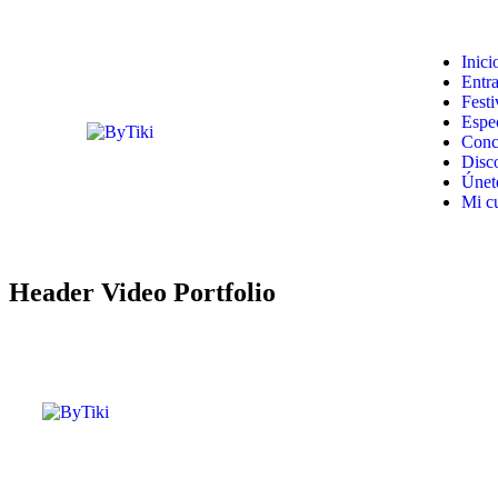
Inici
Entr
Festi
Espe
Conc
Disc
Únet
Mi c
Header Video Portfolio