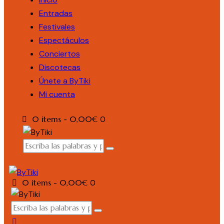
Entradas
Festivales
Espectáculos
Conciertos
Discotecas
Únete a ByTiki
Mi cuenta
0 items
-
0,00€
0
0 items
-
0,00€
0