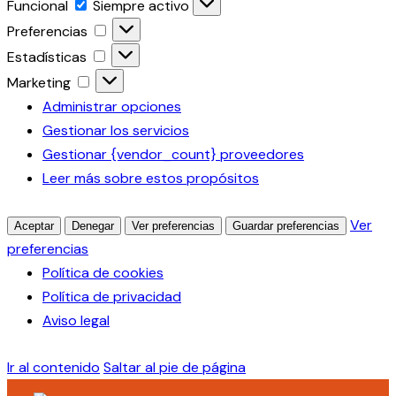
Funcional
Funcional
Siempre activo
Preferencias
Preferencias
Estadísticas
Estadísticas
Marketing
Marketing
Administrar opciones
Gestionar los servicios
Gestionar {vendor_count} proveedores
Leer más sobre estos propósitos
Ver
Aceptar
Denegar
Ver preferencias
Guardar preferencias
preferencias
Política de cookies
Política de privacidad
Aviso legal
Ir al contenido
Saltar al pie de página