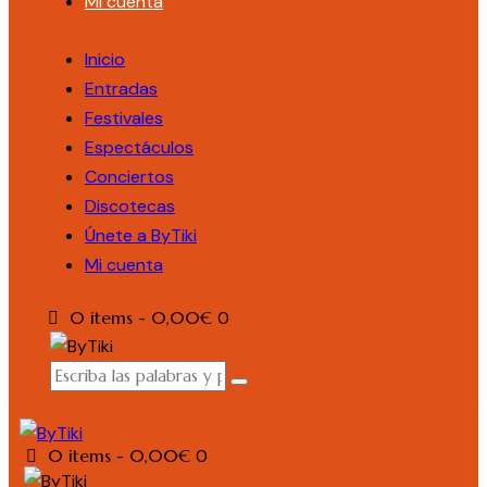
Mi cuenta
Inicio
Entradas
Festivales
Espectáculos
Conciertos
Discotecas
Únete a ByTiki
Mi cuenta
0 items
-
0,00€
0
0 items
-
0,00€
0