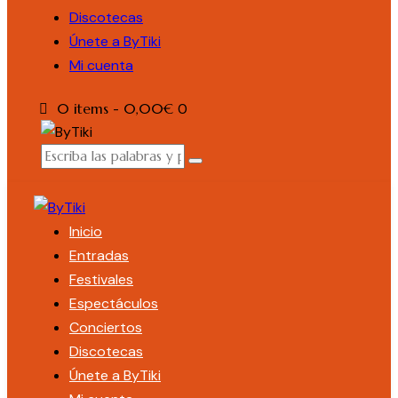
Discotecas
Únete a ByTiki
Mi cuenta
0 items
-
0,00€
0
Inicio
Entradas
Festivales
Espectáculos
Conciertos
Discotecas
Únete a ByTiki