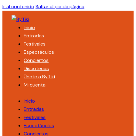
Ir al contenido
Saltar al pie de página
Inicio
Entradas
Festivales
Espectáculos
Conciertos
Discotecas
Únete a ByTiki
Mi cuenta
Inicio
Entradas
Festivales
Espectáculos
Conciertos