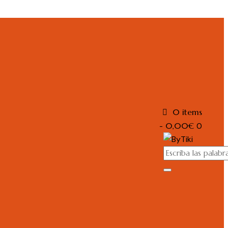
0 items
-
0,00€
0