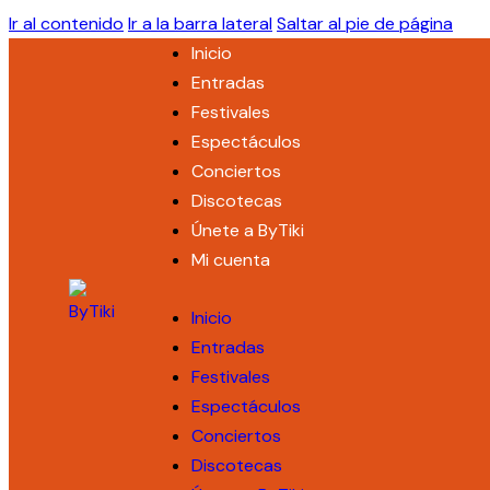
Ir al contenido
Ir a la barra lateral
Saltar al pie de página
Inicio
Entradas
Festivales
Espectáculos
Conciertos
Discotecas
Únete a ByTiki
Mi cuenta
Inicio
Entradas
Festivales
Espectáculos
Conciertos
Discotecas